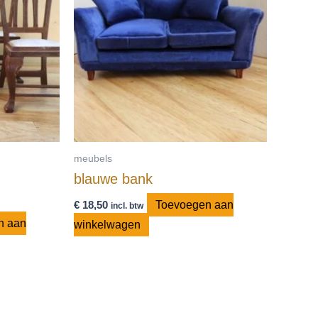
meubels
blauwe bank
€
18,50
Toevoegen aan
incl. btw
n aan
winkelwagen