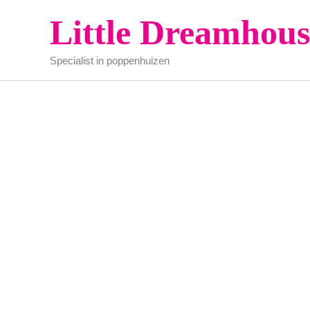
Ga
Little Dreamhous
naar
de
Specialist in poppenhuizen
inhoud