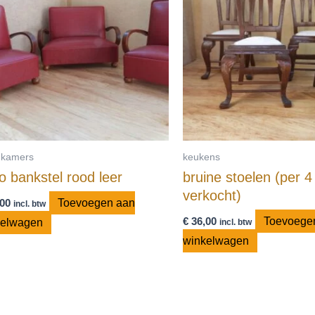
kamers
keukens
ro bankstel rood leer
bruine stoelen (per 4
verkocht)
00
Toevoegen aan
incl. btw
€
36,00
Toevoege
kelwagen
incl. btw
winkelwagen