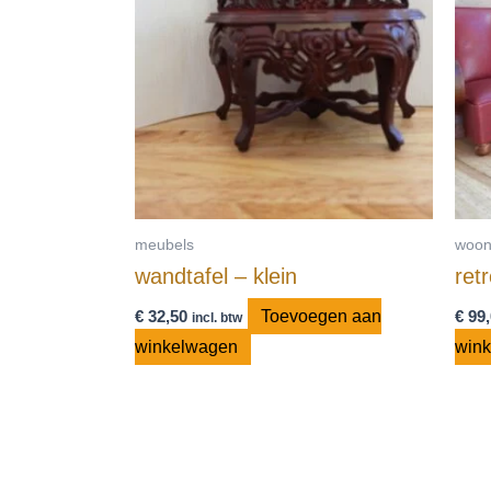
meubels
woon
wandtafel – klein
ret
€
32,50
Toevoegen aan
€
99,
incl. btw
winkelwagen
win