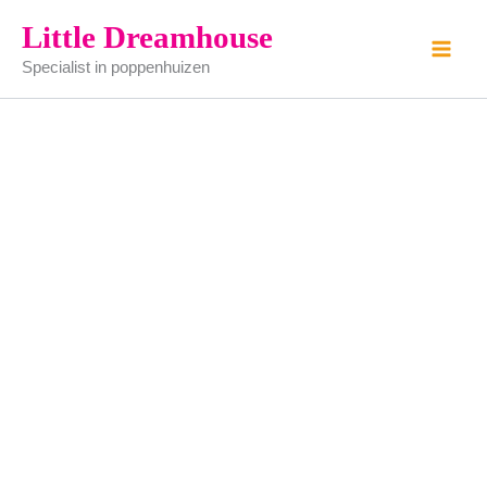
Decoratie
Ga
Little Dreamhouse
setje
naar
aantal
Specialist in poppenhuizen
de
inhoud