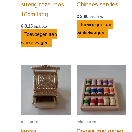
streng roze roos
Chinees servies
18cm lang
€
2,80
incl. btw
Toevoegen aan
€
8,25
incl. btw
winkelwagen
Toevoegen aan
winkelwagen
miniaturen
miniaturen
kassa
Doosje met garen