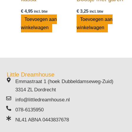
€
4,95
€
3,25
incl. btw
incl. btw
Toevoegen aan
Toevoegen aan
winkelwagen
winkelwagen
Little Dreamhouse
Emmastraat 1 (hoek Dubbeldamseweg-Zuid)
3314 ZL Dordrecht
info@littledreamhouse.nl
078-6135950
NL41 ABNA 0443837678