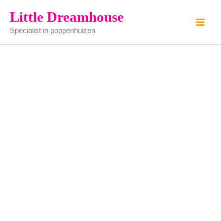
Dameshoed
Ga
Little Dreamhouse
-
naar
-
Specialist in poppenhuizen
de
gemaakt
van
inhoud
tin
(zelf
schilderen)
aantal