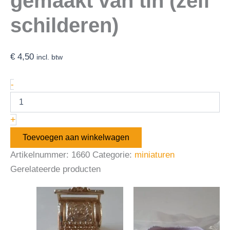
gemaakt van tin (zelf
schilderen)
€
4,50
incl. btw
-
+
Toevoegen aan winkelwagen
Artikelnummer:
1660
Categorie:
miniaturen
Gerelateerde producten