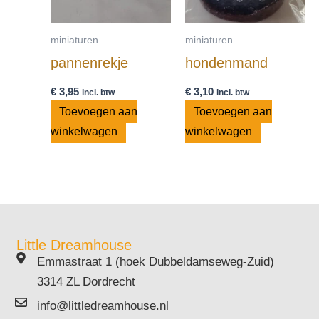
miniaturen
miniaturen
pannenrekje
hondenmand
€
3,95
€
3,10
incl. btw
incl. btw
Toevoegen aan
Toevoegen aan
winkelwagen
winkelwagen
Little Dreamhouse
Emmastraat 1 (hoek Dubbeldamseweg-Zuid)
3314 ZL Dordrecht
info@littledreamhouse.nl