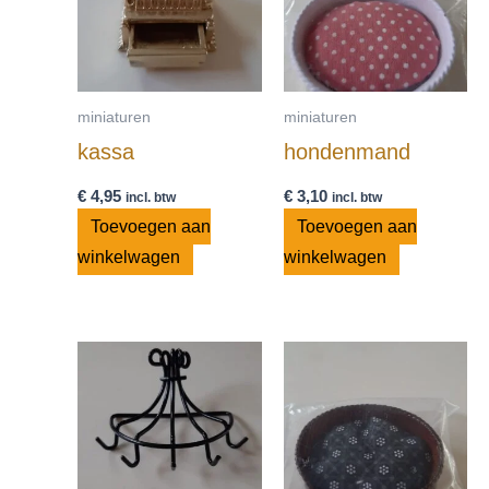
miniaturen
miniaturen
kassa
hondenmand
€
4,95
€
3,10
incl. btw
incl. btw
Toevoegen aan
Toevoegen aan
winkelwagen
winkelwagen