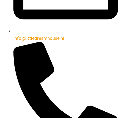
info@littledreamhouse.nl