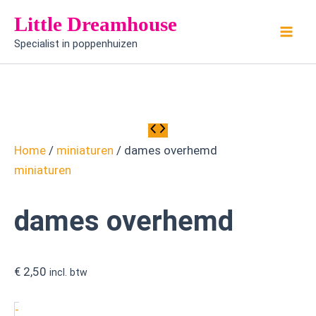
dames
Ga
Little Dreamhouse
overhemd
naar
aantal
Specialist in poppenhuizen
de
inhoud
Home
/
miniaturen
/ dames overhemd
miniaturen
dames overhemd
€
2,50
incl. btw
-