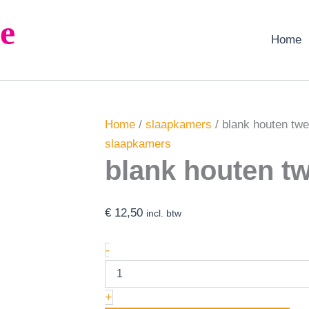
blank
e
houten
tweepersoonsbed
Home
aantal
Home
/
slaapkamers
/ blank houten tw
slaapkamers
blank houten t
€
12,50
incl. btw
-
+