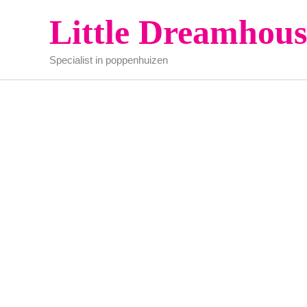
Ga
Little Dreamhous
naar
de
Specialist in poppenhuizen
inhoud