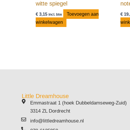
witte spiegel
not
€
3,15
Toevoegen aan
€
19,
incl. btw
winkelwagen
win
Little Dreamhouse
Emmastraat 1 (hoek Dubbeldamseweg-Zuid)
3314 ZL Dordrecht
info@littledreamhouse.nl