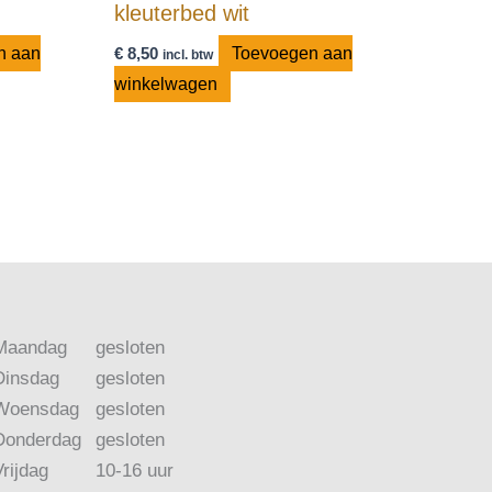
kleuterbed wit
n aan
€
8,50
Toevoegen aan
incl. btw
winkelwagen
Maandag
gesloten
Dinsdag
gesloten
Woensdag
gesloten
Donderdag
gesloten
Vrijdag
10-16 uur