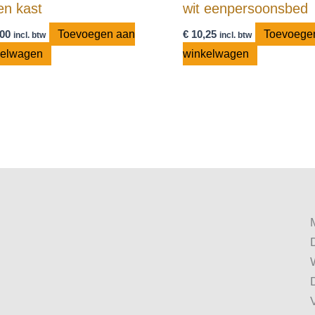
en kast
wit eenpersoonsbed
00
Toevoegen aan
€
10,25
Toevoege
incl. btw
incl. btw
kelwagen
winkelwagen