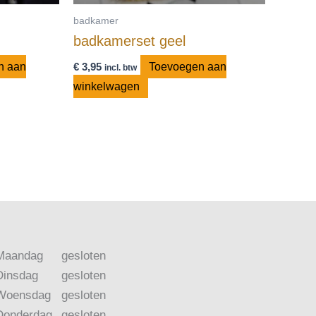
badkamer
badkamerset geel
n aan
€
3,95
Toevoegen aan
incl. btw
winkelwagen
Maandag
gesloten
Dinsdag
gesloten
Woensdag
gesloten
Donderdag
gesloten