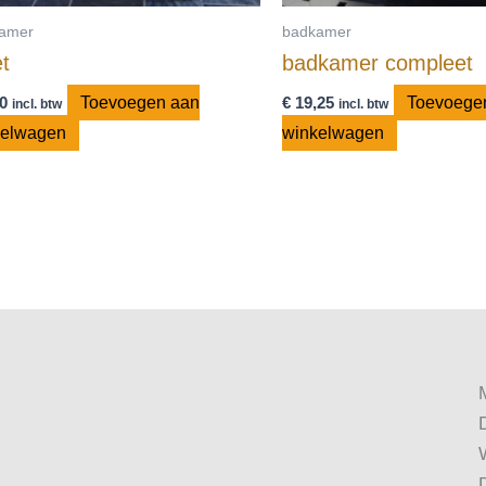
amer
badkamer
et
badkamer compleet
0
Toevoegen aan
€
19,25
Toevoege
incl. btw
incl. btw
kelwagen
winkelwagen