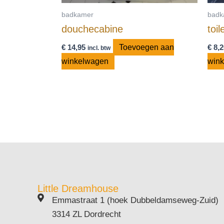
badkamer
badk
douchecabine
toil
€
14,95
Toevoegen aan
€
8,2
incl. btw
winkelwagen
win
Little Dreamhouse
Emmastraat 1 (hoek Dubbeldamseweg-Zuid)
3314 ZL Dordrecht