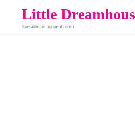
Ga
Little Dreamhous
naar
de
Specialist in poppenhuizen
inhoud