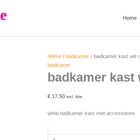
badkamer
e
kast
wit
Home
met
accessoires
aantal
Home
/
badkamer
/ badkamer kast wit 
badkamer
badkamer kast 
€
17,50
incl. btw
witte badkamer kast met accessoires
-