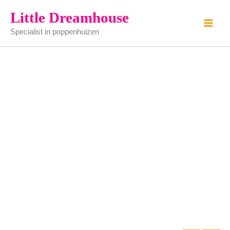
badkamer
Ga
Little Dreamhouse
set
naar
aantal
Specialist in poppenhuizen
de
inhoud