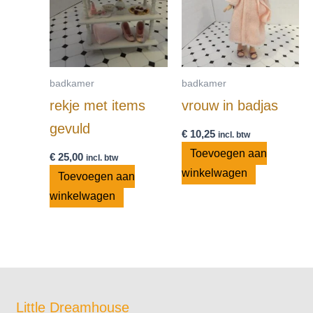
badkamer
badkamer
rekje met items
vrouw in badjas
gevuld
€
10,25
incl. btw
Toevoegen aan
€
25,00
incl. btw
winkelwagen
Toevoegen aan
winkelwagen
Little Dreamhouse