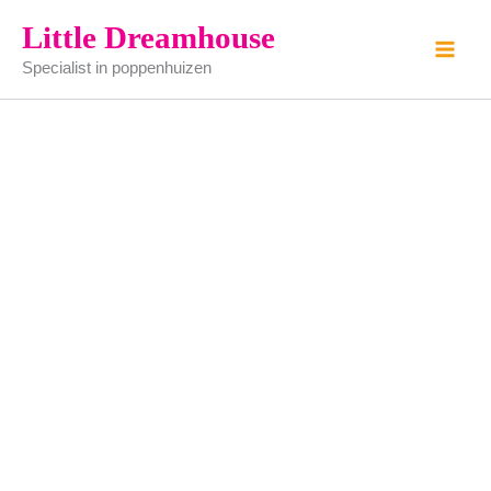
2
Ga
Little Dreamhouse
wek
naar
potjes
Specialist in poppenhuizen
de
aantal
inhoud