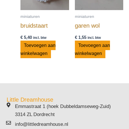
miniaturen
miniaturen
bruidstaart
garen wol
€
5,40
€
1,55
incl. btw
incl. btw
Toevoegen aan
Toevoegen aan
winkelwagen
winkelwagen
Little Dreamhouse
Emmastraat 1 (hoek Dubbeldamseweg-Zuid)
3314 ZL Dordrecht
info@littledreamhouse.nl