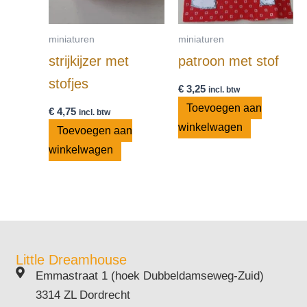
miniaturen
miniaturen
strijkijzer met
patroon met stof
stofjes
€
3,25
incl. btw
Toevoegen aan
€
4,75
incl. btw
winkelwagen
Toevoegen aan
winkelwagen
Little Dreamhouse
Emmastraat 1 (hoek Dubbeldamseweg-Zuid)
3314 ZL Dordrecht