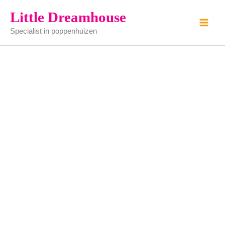
2
Ga
Little Dreamhouse
huistelefoons
naar
aantal
Specialist in poppenhuizen
de
inhoud