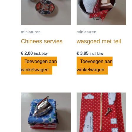
miniaturen
miniaturen
Chinees servies
wasgoed met teil
€
2,80
€
3,95
incl. btw
incl. btw
Toevoegen aan
Toevoegen aan
winkelwagen
winkelwagen