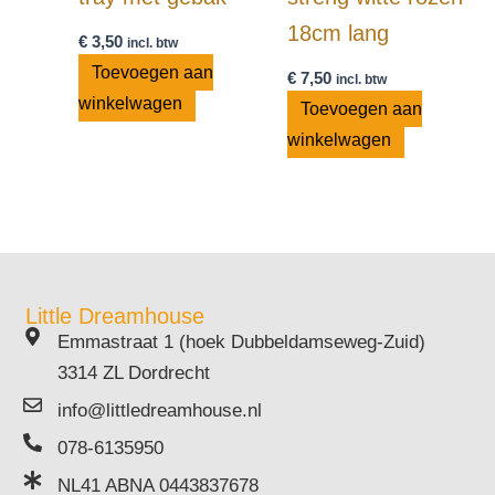
18cm lang
€
3,50
incl. btw
Toevoegen aan
€
7,50
incl. btw
winkelwagen
Toevoegen aan
winkelwagen
Little Dreamhouse
Emmastraat 1 (hoek Dubbeldamseweg-Zuid)
3314 ZL Dordrecht
info@littledreamhouse.nl
078-6135950
NL41 ABNA 0443837678