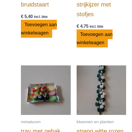
bruidstaart
strijkijzer met
stofjes
€
5,40
incl. btw
Toevoegen aan
€
4,75
incl. btw
winkelwagen
Toevoegen aan
winkelwagen
miniaturen
bloemen en planten
tray met gebak
streng witte rozen