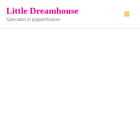
Zwart
Ga
Little Dreamhouse
servies
naar
setje
Specialist in poppenhuizen
de
aantal
inhoud