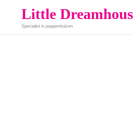
Ga
Little Dreamhous
naar
de
Specialist in poppenhuizen
inhoud