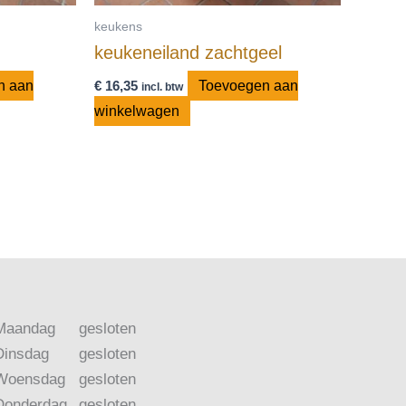
keukens
keukeneiland zachtgeel
n aan
€
16,35
Toevoegen aan
incl. btw
winkelwagen
Maandag
gesloten
Dinsdag
gesloten
Woensdag
gesloten
Donderdag
gesloten