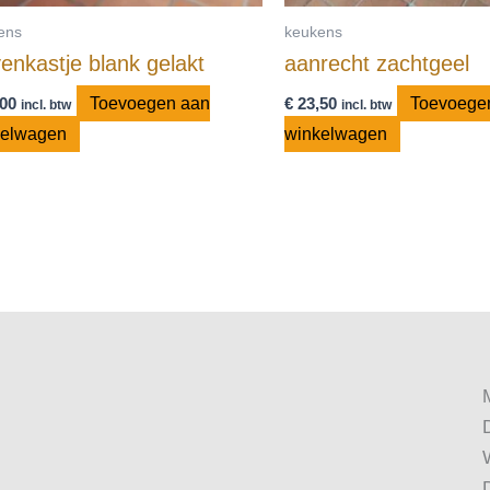
ens
keukens
enkastje blank gelakt
aanrecht zachtgeel
00
Toevoegen aan
€
23,50
Toevoege
incl. btw
incl. btw
kelwagen
winkelwagen