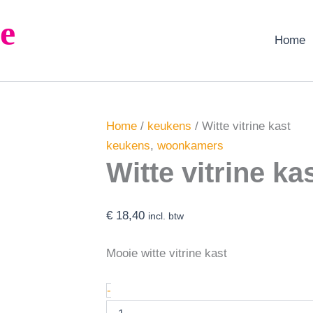
Witte
e
vitrine
kast
Home
aantal
Home
/
keukens
/ Witte vitrine kast
keukens
,
woonkamers
Witte vitrine ka
€
18,40
incl. btw
Mooie witte vitrine kast
-