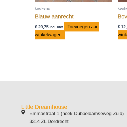
keukens
keuk
Blauw aanrecht
Bov
€
20,75
Toevoegen aan
€
12,
incl. btw
winkelwagen
win
Little Dreamhouse
Emmastraat 1 (hoek Dubbeldamseweg-Zuid)
3314 ZL Dordrecht