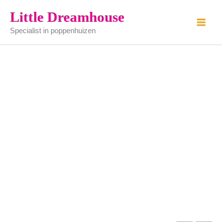
witte
Ga
Little Dreamhouse
schouw
naar
aantal
Specialist in poppenhuizen
de
inhoud