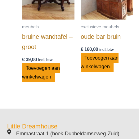
meubels
exclusieve meubels
bruine wandtafel –
oude bar bruin
groot
€
160,00
incl. btw
Toevoegen aan
€
39,00
incl. btw
winkelwagen
Toevoegen aan
winkelwagen
Little Dreamhouse
Emmastraat 1 (hoek Dubbeldamseweg-Zuid)