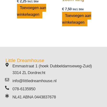
€
2,25
incl. btw
Toevoegen aan
€
7,50
incl. btw
winkelwagen
Toevoegen aan
winkelwagen
Little Dreamhouse
Emmastraat 1 (hoek Dubbeldamseweg-Zuid)
3314 ZL Dordrecht
info@littledreamhouse.nl
078-6135950
NL41 ABNA 0443837678