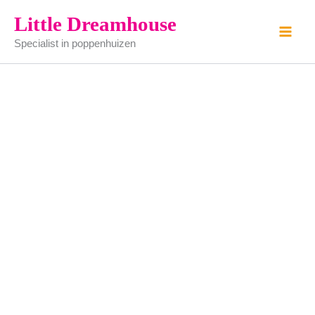
Winkelschep
Ga
Little Dreamhouse
aantal
naar
Specialist in poppenhuizen
de
inhoud