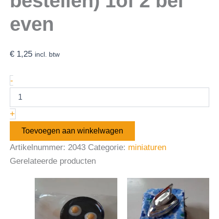
bestellen) 1of 2 bel
even
€
1,25
incl. btw
-
+
Toevoegen aan winkelwagen
Artikelnummer:
2043
Categorie:
miniaturen
Gerelateerde producten