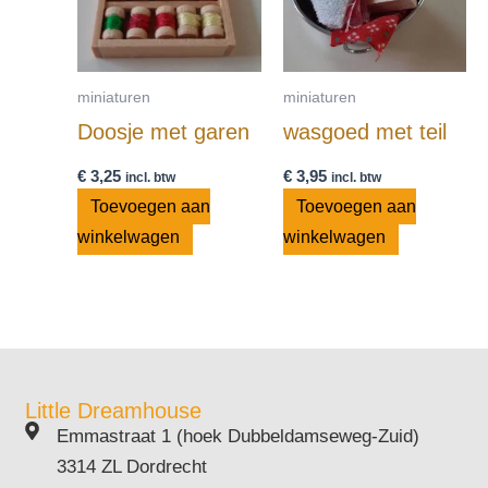
miniaturen
miniaturen
Doosje met garen
wasgoed met teil
€
3,25
€
3,95
incl. btw
incl. btw
Toevoegen aan
Toevoegen aan
winkelwagen
winkelwagen
Little Dreamhouse
Emmastraat 1 (hoek Dubbeldamseweg-Zuid)
3314 ZL Dordrecht