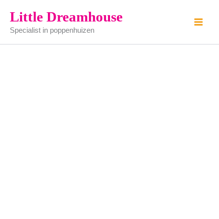
wekkertje
Ga
Little Dreamhouse
-
naar
goud
Specialist in poppenhuizen
de
aantal
inhoud