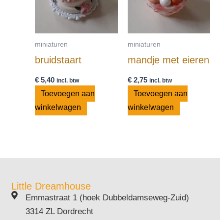
miniaturen
miniaturen
bruidstaart
mandje met eieren
€
5,40
€
2,75
incl. btw
incl. btw
Toevoegen aan
Toevoegen aan
winkelwagen
winkelwagen
Little Dreamhouse
Emmastraat 1 (hoek Dubbeldamseweg-Zuid)
3314 ZL Dordrecht