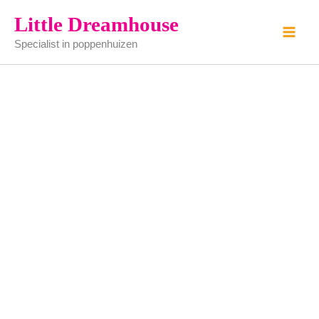
wandspiegeltje
Ga
Little Dreamhouse
aantal
naar
Specialist in poppenhuizen
de
inhoud