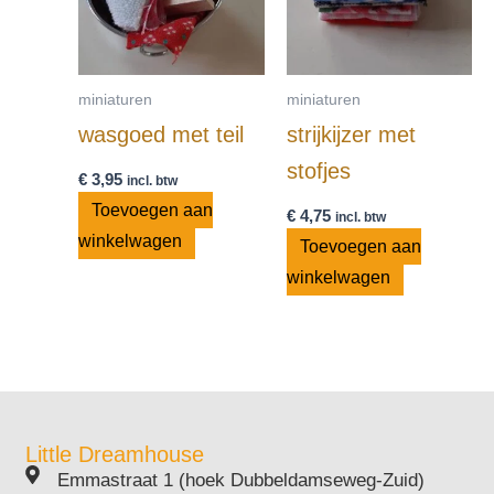
miniaturen
miniaturen
wasgoed met teil
strijkijzer met
stofjes
€
3,95
incl. btw
Toevoegen aan
€
4,75
incl. btw
winkelwagen
Toevoegen aan
winkelwagen
Little Dreamhouse
Emmastraat 1 (hoek Dubbeldamseweg-Zuid)