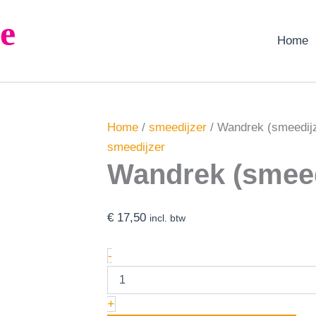
Wandrek
e
(smeedijzer)
aantal
Home
Home
/
smeedijzer
/ Wandrek (smeedij
smeedijzer
Wandrek (smeed
€
17,50
incl. btw
-
+