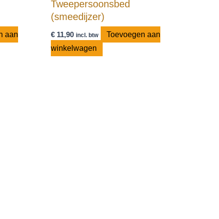
Tweepersoonsbed
(smeedijzer)
n aan
€
11,90
Toevoegen aan
incl. btw
winkelwagen