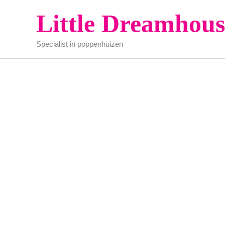
Ga
Little Dreamhous
naar
de
Specialist in poppenhuizen
inhoud