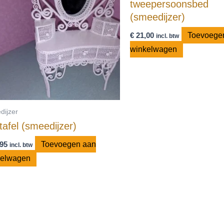
tweepersoonsbed
(smeedijzer)
€
21,00
Toevoege
incl. btw
winkelwagen
dijzer
tafel (smeedijzer)
95
Toevoegen aan
incl. btw
kelwagen