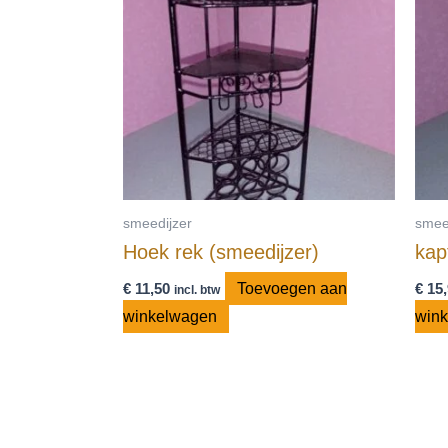
smeedijzer
smee
Hoek rek (smeedijzer)
kap
€
11,50
Toevoegen aan
€
15,
incl. btw
winkelwagen
win