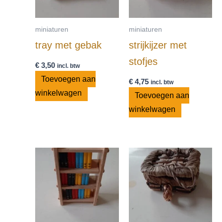
miniaturen
miniaturen
tray met gebak
strijkijzer met
stofjes
€
3,50
incl. btw
Toevoegen aan
€
4,75
incl. btw
winkelwagen
Toevoegen aan
winkelwagen