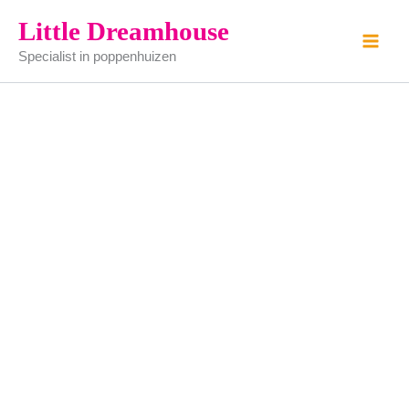
Vogeltje
Ga
Little Dreamhouse
(per
naar
soort
Specialist in poppenhuizen
de
bestellen)
aantal
inhoud