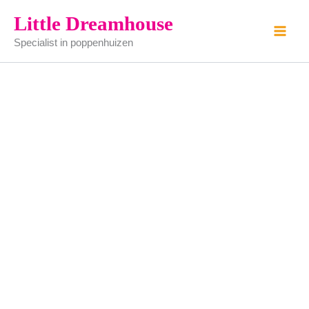
Vitrinekast
Ga
Little Dreamhouse
aantal
naar
Specialist in poppenhuizen
de
inhoud