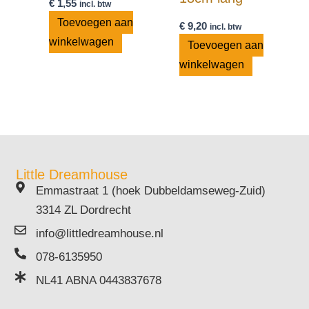
€
1,55
incl. btw
Toevoegen aan
€
9,20
incl. btw
winkelwagen
Toevoegen aan
winkelwagen
Little Dreamhouse
Emmastraat 1 (hoek Dubbeldamseweg-Zuid)
3314 ZL Dordrecht
info@littledreamhouse.nl
078-6135950
NL41 ABNA 0443837678