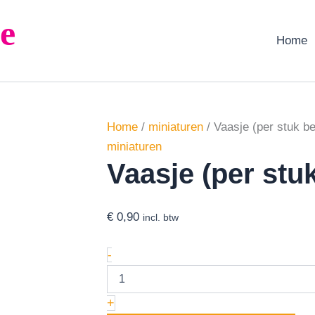
Vaasje
e
(per
stuk
Home
bestellen)
aantal
Home
/
miniaturen
/ Vaasje (per stuk be
miniaturen
Vaasje (per stuk
€
0,90
incl. btw
-
+