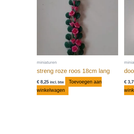
miniaturen
mini
streng roze roos 18cm lang
doo
€
8,25
Toevoegen aan
€
3,7
incl. btw
winkelwagen
win