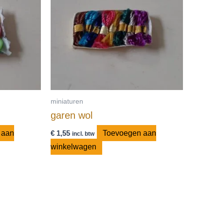
miniaturen
garen wol
 aan
€
1,55
Toevoegen aan
incl. btw
winkelwagen