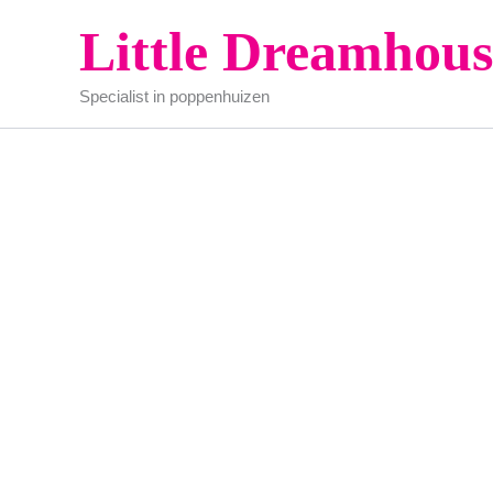
Ga
Little Dreamhous
naar
de
Specialist in poppenhuizen
inhoud