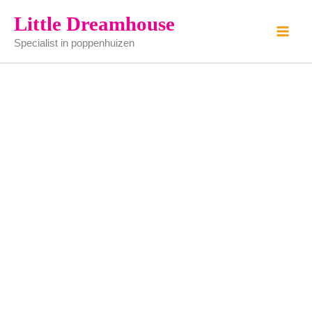
tuinkabouter
Ga
Little Dreamhouse
met
naar
bal
Specialist in poppenhuizen
de
aantal
inhoud