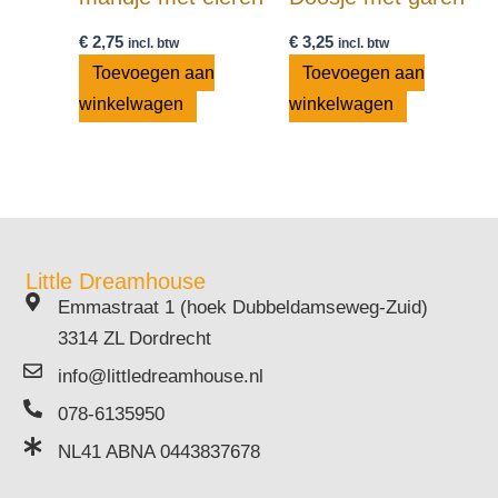
€
2,75
€
3,25
incl. btw
incl. btw
Toevoegen aan
Toevoegen aan
winkelwagen
winkelwagen
Little Dreamhouse
Emmastraat 1 (hoek Dubbeldamseweg-Zuid)
3314 ZL Dordrecht
info@littledreamhouse.nl
078-6135950
NL41 ABNA 0443837678