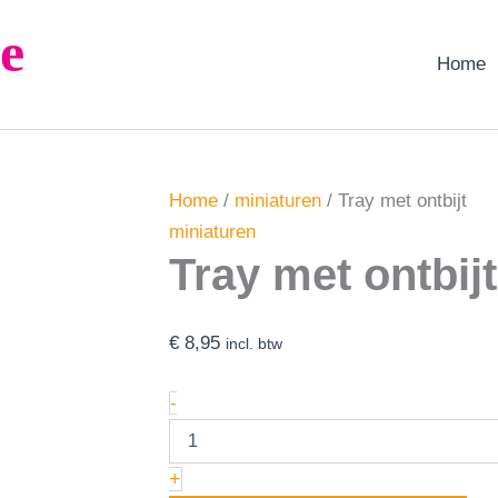
Tray
e
met
ontbijt
Home
aantal
Home
/
miniaturen
/ Tray met ontbijt
miniaturen
Tray met ontbijt
€
8,95
incl. btw
-
+