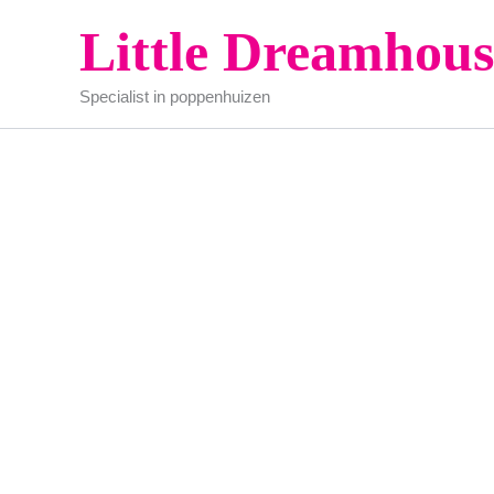
Ga
Little Dreamhous
naar
de
Specialist in poppenhuizen
inhoud