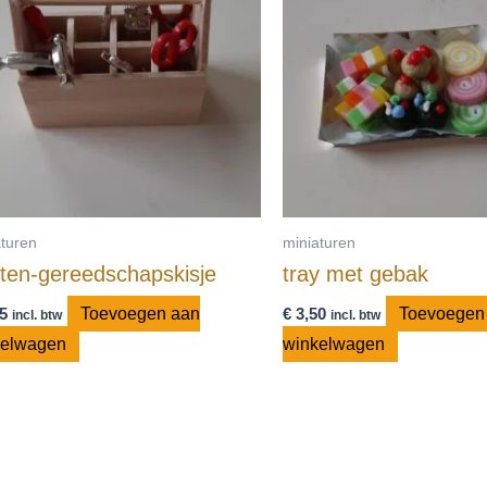
aturen
miniaturen
ten-gereedschapskisje
tray met gebak
5
Toevoegen aan
€
3,50
Toevoegen
incl. btw
incl. btw
kelwagen
winkelwagen