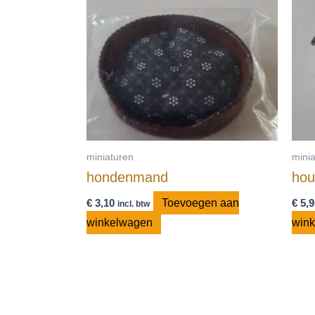
miniaturen
mini
hondenmand
hou
€
3,10
Toevoegen aan
€
5,9
incl. btw
winkelwagen
win