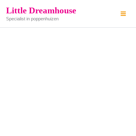
Toonbank
Ga
Little Dreamhouse
(alleenstaand
naar
product)
Specialist in poppenhuizen
de
aantal
inhoud