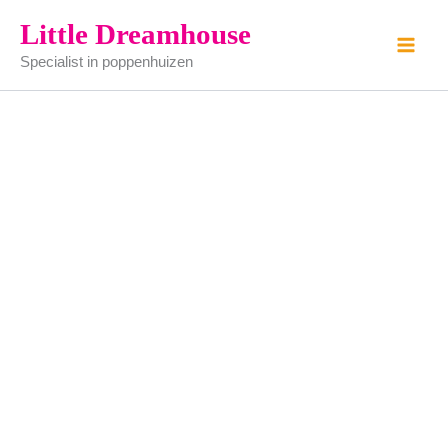
Theesetje
Ga
Little Dreamhouse
-
naar
gemaakt
Specialist in poppenhuizen
de
van
tin
inhoud
(zelf
schilderen)
aantal