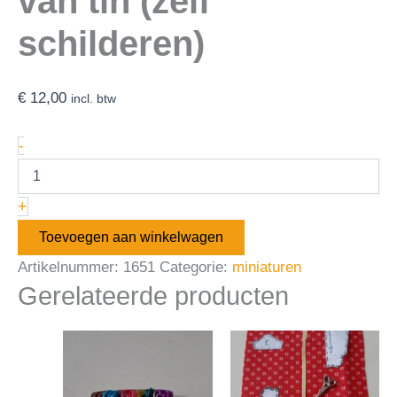
van tin (zelf
schilderen)
€
12,00
incl. btw
-
+
Toevoegen aan winkelwagen
Artikelnummer:
1651
Categorie:
miniaturen
Gerelateerde producten