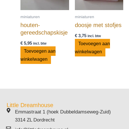
miniaturen
miniaturen
houten-
doosje met stofjes
gereedschapskisje
€
3,75
incl. btw
€
5,95
Toevoegen aan
incl. btw
Toevoegen aan
winkelwagen
winkelwagen
Little Dreamhouse
Emmastraat 1 (hoek Dubbeldamseweg-Zuid)
3314 ZL Dordrecht