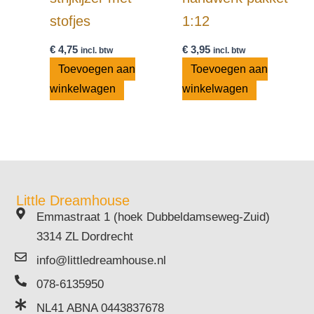
stofjes
1:12
€
4,75
€
3,95
incl. btw
incl. btw
Toevoegen aan
Toevoegen aan
winkelwagen
winkelwagen
Little Dreamhouse
Emmastraat 1 (hoek Dubbeldamseweg-Zuid)
3314 ZL Dordrecht
info@littledreamhouse.nl
078-6135950
NL41 ABNA 0443837678