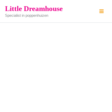
Theeservies
Ga
Little Dreamhouse
aantal
naar
Specialist in poppenhuizen
de
inhoud