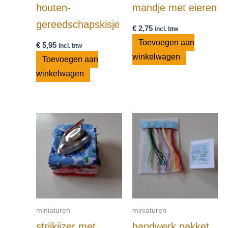
houten-
mandje met eieren
gereedschapskisje
€
2,75
incl. btw
Toevoegen aan
€
5,95
incl. btw
winkelwagen
Toevoegen aan
winkelwagen
miniaturen
miniaturen
strijkijzer met
handwerk pakket