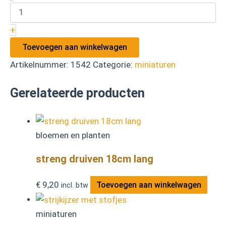
+
Toevoegen aan winkelwagen
Artikelnummer:
1542
Categorie:
miniaturen
Gerelateerde producten
bloemen en planten
streng druiven 18cm lang
€
9,20
Toevoegen aan winkelwagen
incl. btw
miniaturen