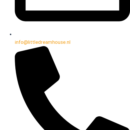
info@littledreamhouse.nl