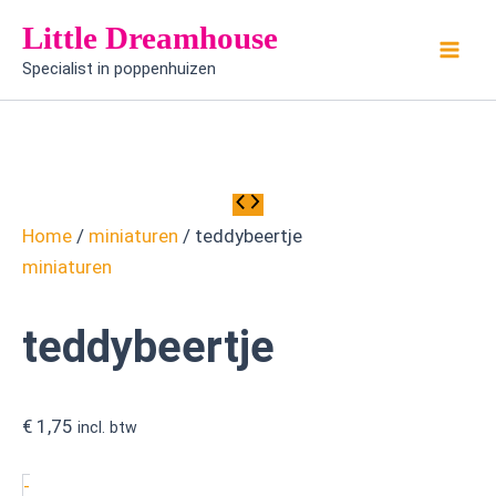
teddybeertje
Ga
Little Dreamhouse
aantal
naar
Specialist in poppenhuizen
de
inhoud
Home
/
miniaturen
/ teddybeertje
miniaturen
teddybeertje
€
1,75
incl. btw
-