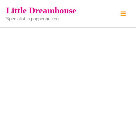
Ga
Little Dreamhouse
naar
Specialist in poppenhuizen
de
inhoud