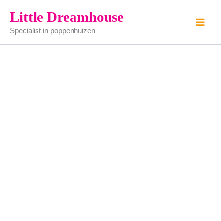
Stoeltje
Ga
Little Dreamhouse
aantal
naar
Specialist in poppenhuizen
de
inhoud