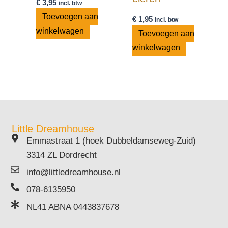
€
3,95
incl. btw
Toevoegen aan
€
1,95
incl. btw
winkelwagen
Toevoegen aan
winkelwagen
Little Dreamhouse
Emmastraat 1 (hoek Dubbeldamseweg-Zuid)
3314 ZL Dordrecht
info@littledreamhouse.nl
078-6135950
NL41 ABNA 0443837678