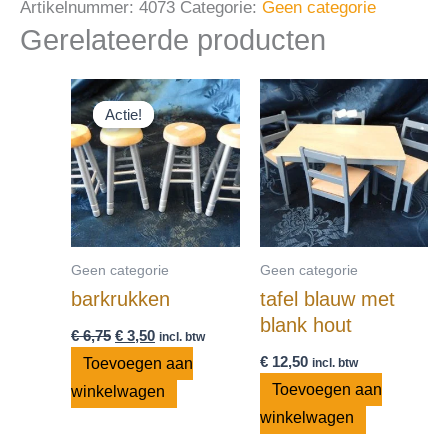
Artikelnummer:
4073
Categorie:
Geen categorie
Gerelateerde producten
Oorspronkelijke
Huidige
prijs
prijs
Actie!
Actie!
was:
is:
€ 6,75.
€ 3,50.
Geen categorie
Geen categorie
barkrukken
tafel blauw met
blank hout
€
6,75
€
3,50
incl. btw
€
12,50
Toevoegen aan
incl. btw
Toevoegen aan
winkelwagen
winkelwagen