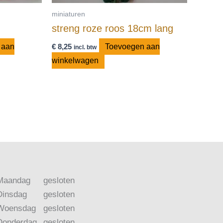
miniaturen
streng roze roos 18cm lang
 aan
€
8,25
Toevoegen aan
incl. btw
winkelwagen
Maandag
gesloten
Dinsdag
gesloten
Woensdag
gesloten
Donderdag
gesloten