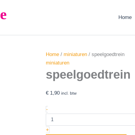
speelgoedtrein
e
aantal
Home
Home
/
miniaturen
/ speelgoedtrein
miniaturen
speelgoedtrein
€
1,90
incl. btw
-
+