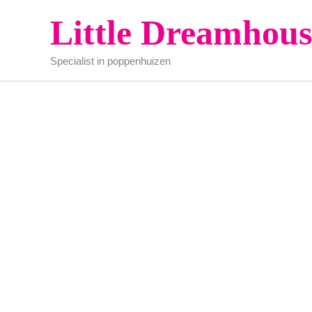
Ga
Little Dreamhous
naar
de
Specialist in poppenhuizen
inhoud