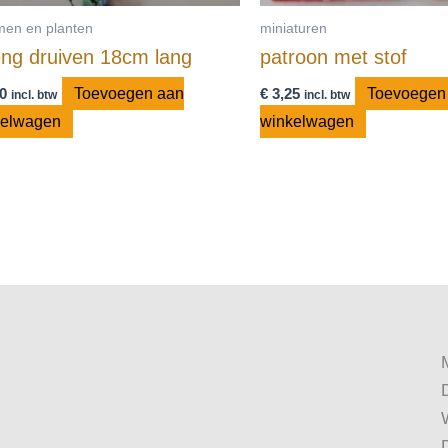
men en planten
miniaturen
eng druiven 18cm lang
patroon met stof
0
Toevoegen aan
€
3,25
Toevoegen
incl. btw
incl. btw
kelwagen
winkelwagen