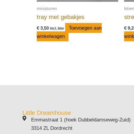
miniaturen
bloe
tray met gebakjes
str
€
3,50
Toevoegen aan
€
9,2
incl. btw
winkelwagen
win
Little Dreamhouse
Emmastraat 1 (hoek Dubbeldamseweg-Zuid)
3314 ZL Dordrecht