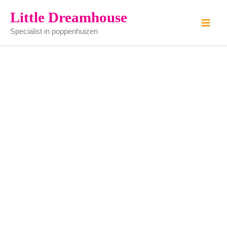
speelgoedbootje
Ga
Little Dreamhouse
aantal
naar
Specialist in poppenhuizen
de
inhoud