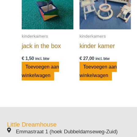
kinderkamers
kinderkamers
jack in the box
kinder kamer
€
1,50
€
27,00
incl. btw
incl. btw
Toevoegen aan
Toevoegen aan
winkelwagen
winkelwagen
Little Dreamhouse
Emmastraat 1 (hoek Dubbeldamseweg-Zuid)