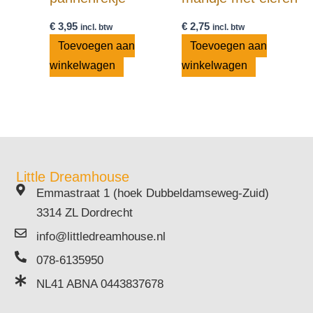
€
3,95
€
2,75
incl. btw
incl. btw
Toevoegen aan
Toevoegen aan
winkelwagen
winkelwagen
Little Dreamhouse
Emmastraat 1 (hoek Dubbeldamseweg-Zuid)
3314 ZL Dordrecht
info@littledreamhouse.nl
078-6135950
NL41 ABNA 0443837678