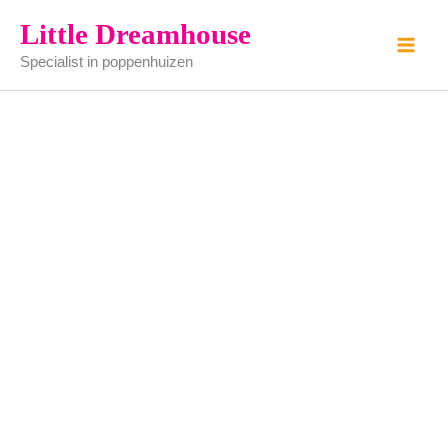
Snoeppot
Ga
Little Dreamhouse
met
naar
lolly's
Specialist in poppenhuizen
de
aantal
inhoud