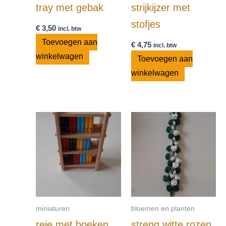
tray met gebak
strijkijzer met
stofjes
€
3,50
incl. btw
Toevoegen aan
€
4,75
incl. btw
winkelwagen
Toevoegen aan
winkelwagen
miniaturen
bloemen en planten
reje met boeken
streng witte rozen