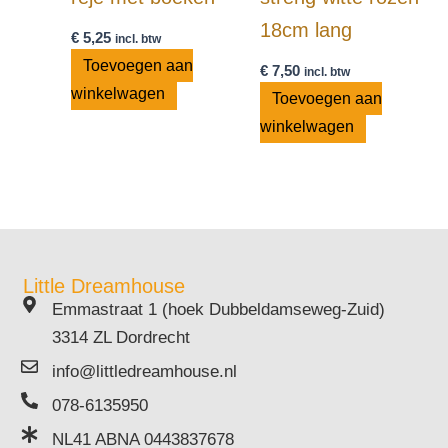
18cm lang
€
5,25
incl. btw
Toevoegen aan
€
7,50
incl. btw
winkelwagen
Toevoegen aan
winkelwagen
Little Dreamhouse
Emmastraat 1 (hoek Dubbeldamseweg-Zuid)
3314 ZL Dordrecht
info@littledreamhouse.nl
078-6135950
NL41 ABNA 0443837678