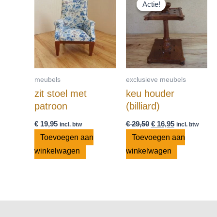
prijs
prijs
Actie!
Actie!
was:
is:
€ 29,50.
€ 16,95.
meubels
exclusieve meubels
zit stoel met
keu houder
patroon
(billiard)
€
19,95
€
29,50
€
16,95
incl. btw
incl. btw
Toevoegen aan
Toevoegen aan
winkelwagen
winkelwagen