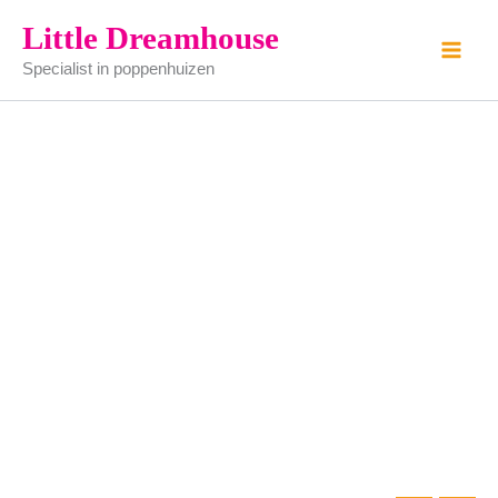
sidetable
Ga
Little Dreamhouse
blank
naar
gelakt
Specialist in poppenhuizen
de
aantal
inhoud