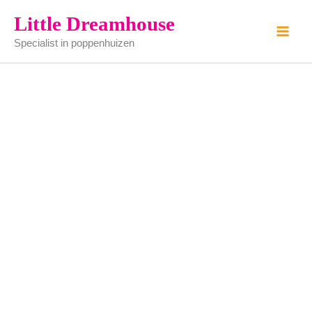
Servies
Ga
Little Dreamhouse
set
naar
aantal
Specialist in poppenhuizen
de
inhoud