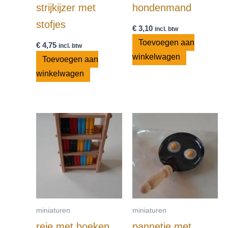
strijkijzer met
hondenmand
stofjes
€
3,10
incl. btw
Toevoegen aan
€
4,75
incl. btw
winkelwagen
Toevoegen aan
winkelwagen
miniaturen
miniaturen
reje met boeken
pannetje met