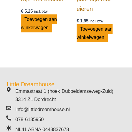
eieren
€
5,25
incl. btw
Toevoegen aan
€
1,95
incl. btw
winkelwagen
Toevoegen aan
winkelwagen
Little Dreamhouse
Emmastraat 1 (hoek Dubbeldamseweg-Zuid)
3314 ZL Dordrecht
info@littledreamhouse.nl
078-6135950
NL41 ABNA 0443837678