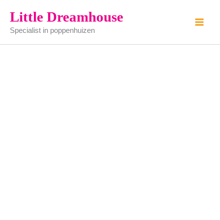
servies
Ga
Little Dreamhouse
aantal
naar
Specialist in poppenhuizen
de
inhoud