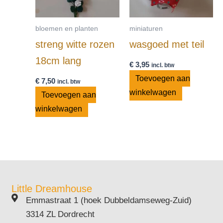
bloemen en planten
miniaturen
streng witte rozen
wasgoed met teil
18cm lang
€
3,95
incl. btw
Toevoegen aan
€
7,50
incl. btw
winkelwagen
Toevoegen aan
winkelwagen
Little Dreamhouse
Emmastraat 1 (hoek Dubbeldamseweg-Zuid)
3314 ZL Dordrecht