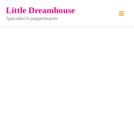
scheersetje
Ga
Little Dreamhouse
aantal
naar
Specialist in poppenhuizen
de
inhoud