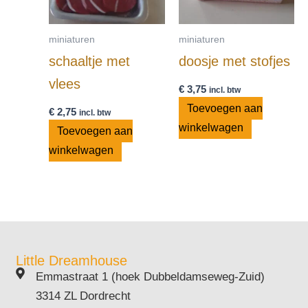
miniaturen
miniaturen
schaaltje met
doosje met stofjes
vlees
€
3,75
incl. btw
Toevoegen aan
€
2,75
incl. btw
winkelwagen
Toevoegen aan
winkelwagen
Little Dreamhouse
Emmastraat 1 (hoek Dubbeldamseweg-Zuid)
3314 ZL Dordrecht