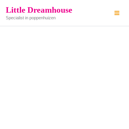
Schaaltje
Ga
Little Dreamhouse
aantal
naar
Specialist in poppenhuizen
de
inhoud