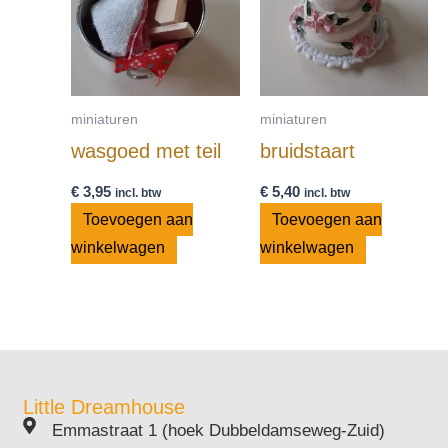
miniaturen
miniaturen
wasgoed met teil
bruidstaart
€
3,95
€
5,40
incl. btw
incl. btw
Toevoegen aan
Toevoegen aan
winkelwagen
winkelwagen
Little Dreamhouse
Emmastraat 1 (hoek Dubbeldamseweg-Zuid)