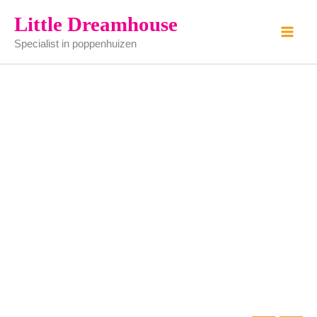
schaaltje
Ga
Little Dreamhouse
aantal
naar
Specialist in poppenhuizen
de
inhoud