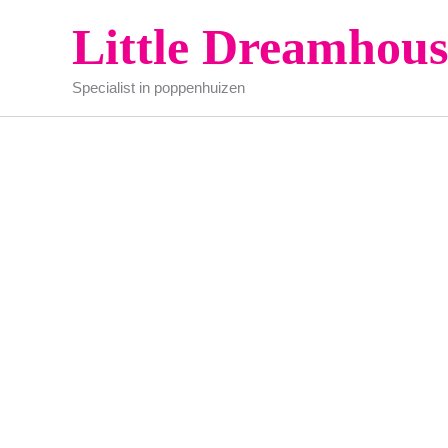
Ga
Little Dreamhous
naar
de
Specialist in poppenhuizen
inhoud