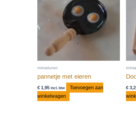
miniaturen
mini
pannetje met eieren
Doo
€
1,95
Toevoegen aan
€
3,2
incl. btw
winkelwagen
win