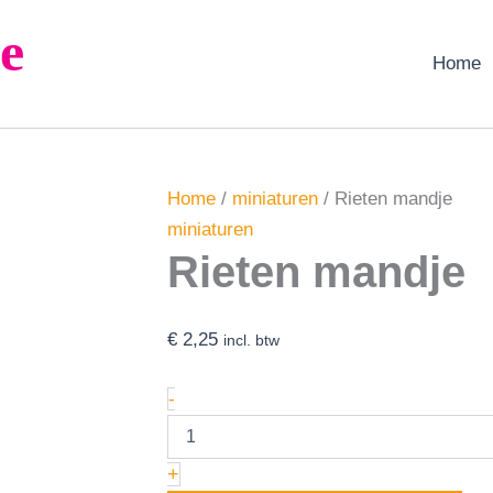
Rieten
e
mandje
aantal
Home
Home
/
miniaturen
/ Rieten mandje
miniaturen
Rieten mandje
€
2,25
incl. btw
-
+