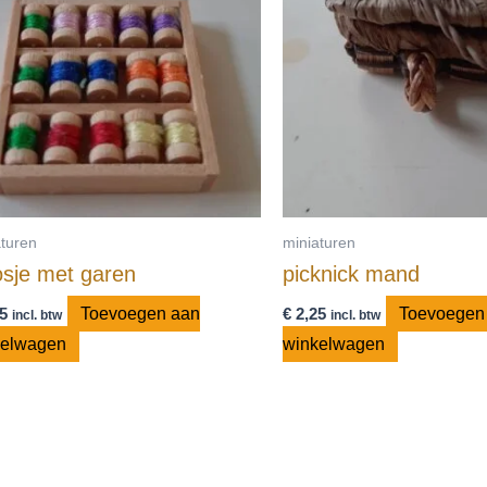
aturen
miniaturen
sje met garen
picknick mand
5
Toevoegen aan
€
2,25
Toevoegen
incl. btw
incl. btw
kelwagen
winkelwagen