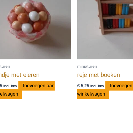
aturen
miniaturen
dje met eieren
reje met boeken
5
Toevoegen aan
€
5,25
Toevoegen
incl. btw
incl. btw
kelwagen
winkelwagen