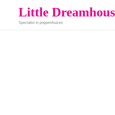
Ga
Little Dreamhous
naar
de
Specialist in poppenhuizen
inhoud