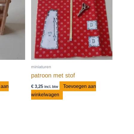
miniaturen
patroon met stof
 aan
€
3,25
Toevoegen aan
incl. btw
winkelwagen