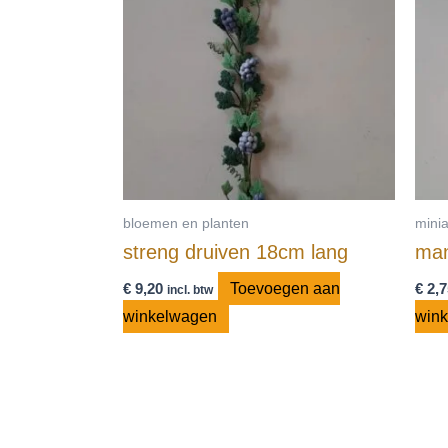
bloemen en planten
mini
streng druiven 18cm lang
man
€
9,20
Toevoegen aan
€
2,7
incl. btw
winkelwagen
win