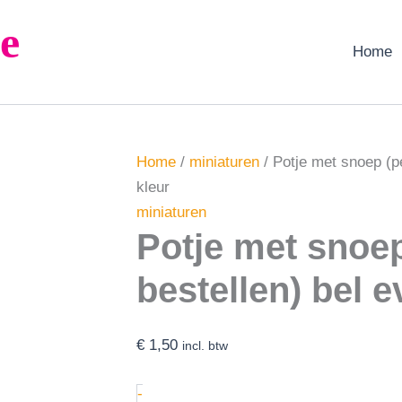
Potje
e
met
snoep
Home
(per
soort
bestellen)
bel
even
voor
Home
/
miniaturen
/ Potje met snoep (pe
de
kleur
kleur
aantal
miniaturen
Potje met snoep
bestellen) bel 
€
1,50
incl. btw
-