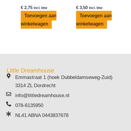
€
2,75
€
3,50
incl. btw
incl. btw
Toevoegen aan
Toevoegen aan
winkelwagen
winkelwagen
Little Dreamhouse
Emmastraat 1 (hoek Dubbeldamseweg-Zuid)
3314 ZL Dordrecht
info@littledreamhouse.nl
078-6135950
NL41 ABNA 0443837678