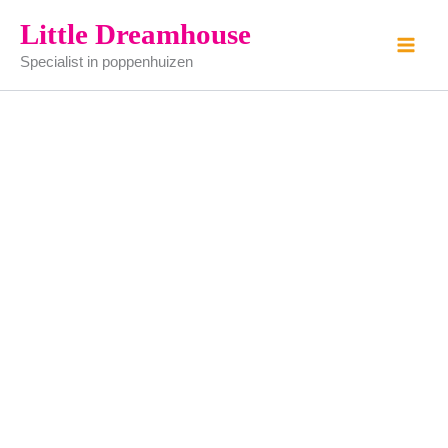
Pop
Ga
Little Dreamhouse
op
naar
krans
Specialist in poppenhuizen
de
aantal
inhoud