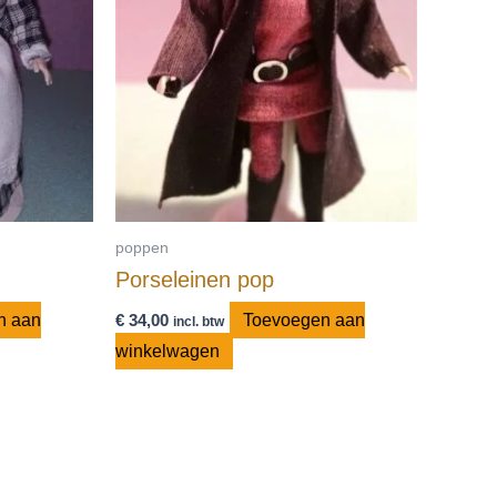
poppen
Porseleinen pop
n aan
€
34,00
Toevoegen aan
incl. btw
winkelwagen