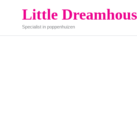
Ga
Little Dreamhous
naar
de
Specialist in poppenhuizen
inhoud