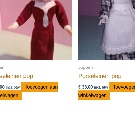
en
poppen
seleinen pop
Porseleinen pop
00
Toevoegen aan
€
33,00
Toevoege
incl. btw
incl. btw
kelwagen
winkelwagen