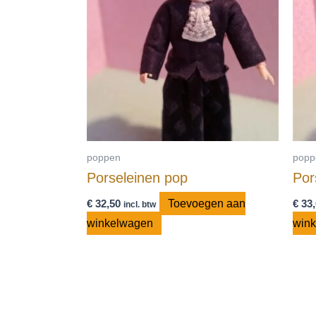
poppen
popp
Porseleinen pop
Por
€
32,50
Toevoegen aan
€
33,
incl. btw
winkelwagen
win