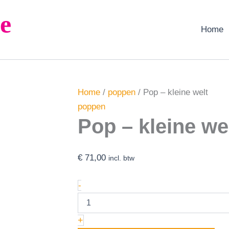
Pop
e
-
kleine
Home
welt
aantal
Home
/
poppen
/ Pop – kleine welt
poppen
Pop – kleine we
€
71,00
incl. btw
-
+