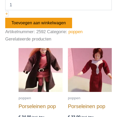
+
Toevoegen aan winkelwagen
Artikelnummer:
2592
Categorie:
poppen
Gerelateerde producten
poppen
poppen
Porseleinen pop
Porseleinen pop
€
34,00
€
33,00