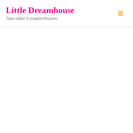
pollepel
Ga
Little Dreamhouse
aantal
naar
Specialist in poppenhuizen
de
inhoud