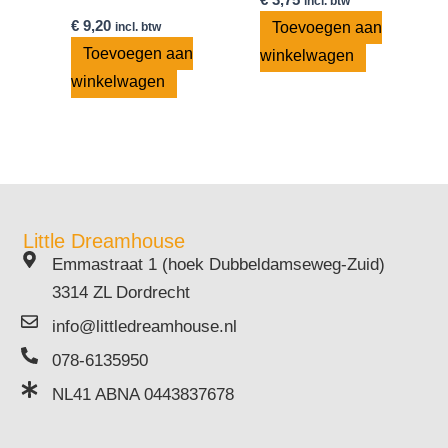
incl. btw
€
9,20
Toevoegen aan
incl. btw
Toevoegen aan
winkelwagen
winkelwagen
Little Dreamhouse
Emmastraat 1 (hoek Dubbeldamseweg-Zuid)
3314 ZL Dordrecht
info@littledreamhouse.nl
078-6135950
NL41 ABNA 0443837678