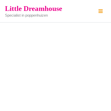
oude
Ga
Little Dreamhouse
koffiemolen
naar
aantal
Specialist in poppenhuizen
de
inhoud