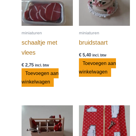
miniaturen
miniaturen
schaaltje met
bruidstaart
vlees
€
5,40
incl. btw
Toevoegen aan
€
2,75
incl. btw
winkelwagen
Toevoegen aan
winkelwagen