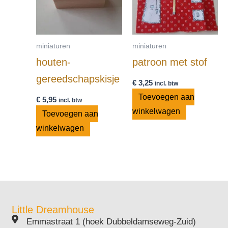
miniaturen
miniaturen
houten-
patroon met stof
gereedschapskisje
€
3,25
incl. btw
Toevoegen aan
€
5,95
incl. btw
winkelwagen
Toevoegen aan
winkelwagen
Little Dreamhouse
Emmastraat 1 (hoek Dubbeldamseweg-Zuid)