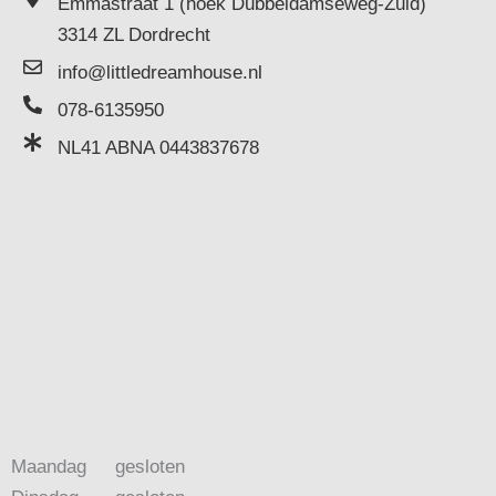
Emmastraat 1 (hoek Dubbeldamseweg-Zuid)
3314 ZL Dordrecht
info@littledreamhouse.nl
078-6135950
NL41 ABNA 0443837678
Maandag
gesloten