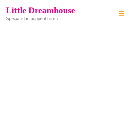
mohoni
Ga
Little Dreamhouse
eettafel
naar
donker
Specialist in poppenhuizen
de
aantal
inhoud