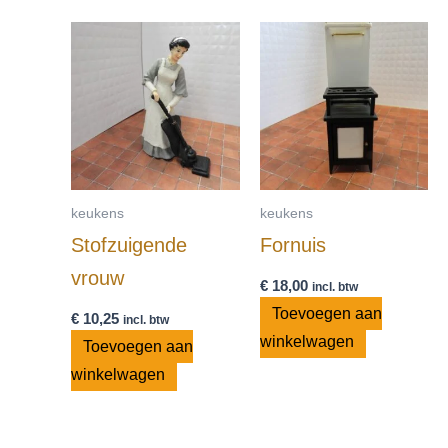
keukens
keukens
Stofzuigende
Fornuis
vrouw
€
18,00
incl. btw
Toevoegen aan
€
10,25
incl. btw
winkelwagen
Toevoegen aan
winkelwagen