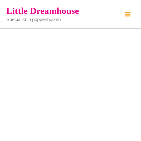
Muizenval
Ga
Little Dreamhouse
(1cm)
naar
aantal
Specialist in poppenhuizen
de
inhoud