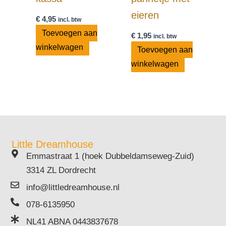
eieren
€
4,95
incl. btw
Toevoegen aan
€
1,95
incl. btw
winkelwagen
Toevoegen aan
winkelwagen
Little Dreamhouse
Emmastraat 1 (hoek Dubbeldamseweg-Zuid)
3314 ZL Dordrecht
info@littledreamhouse.nl
078-6135950
NL41 ABNA 0443837678