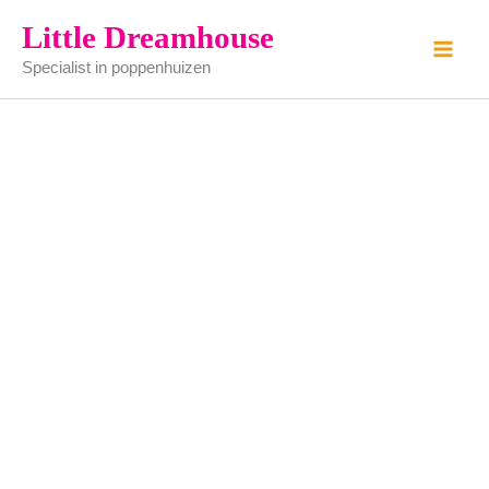
Melkflessen
Ga
Little Dreamhouse
aantal
naar
Specialist in poppenhuizen
de
inhoud