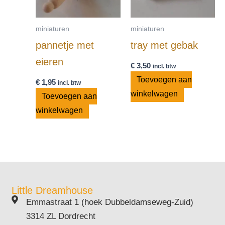
miniaturen
miniaturen
pannetje met
tray met gebak
eieren
€
3,50
incl. btw
Toevoegen aan
€
1,95
incl. btw
winkelwagen
Toevoegen aan
winkelwagen
Little Dreamhouse
Emmastraat 1 (hoek Dubbeldamseweg-Zuid)
3314 ZL Dordrecht